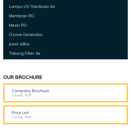
Lampu UV Sterilisasi Air
Membran RO
Mesin RO
Ozone Generator
pasir silika
Tabung Filter Air
OUR BROCHURE
Company Brochure
3.5 mb, PDF
Price List
2.3 mb, PDF